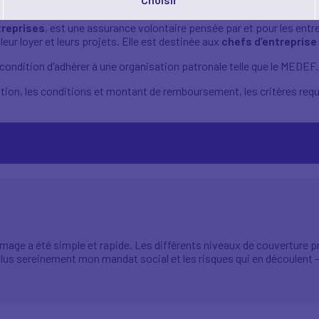
e un projet sans engager ses biens personnels et sans impacter sa vi
treprises
, est une assurance volontaire pensée par et pour les entr
leur loyer et leurs projets. Elle est destinée aux
chefs d’entreprise
 condition d’adhérer à une organisation patronale telle que le MEDEF.
iliation, les conditions et montant de remboursement, les critères req
mage a été simple et rapide. Les différents niveaux de couverture p
lus sereinement mon mandat social et les risques qui en découlent - 