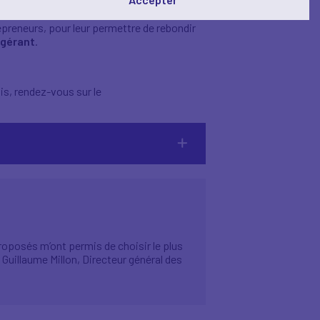
e de famille.
epreneurs, pour leur permettre de rebondir
 gérant
.
uis, rendez-vous sur le
roposés m’ont permis de choisir le plus
Guillaume Millon, Directeur général des