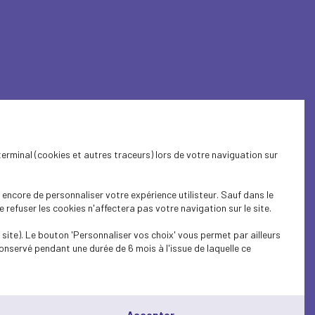
terminal (cookies et autres traceurs) lors de votre naviguation sur
encore de personnaliser votre expérience utilisteur. Sauf dans le
refuser les cookies n'affectera pas votre navigation sur le site.
tie Sociale des Chefs
site). Le bouton 'Personnaliser vos choix' vous permet par ailleurs
onservé pendant une durée de 6 mois à l'issue de laquelle ce
es peuvent être importantes pour vous et
Accepter