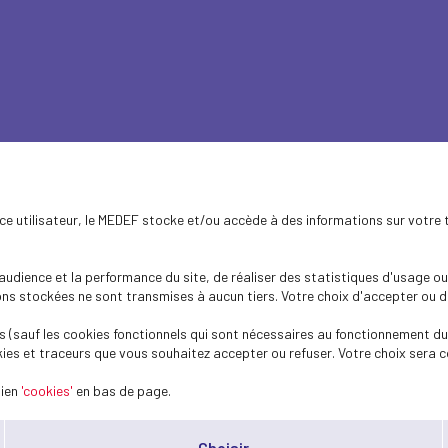
ence utilisateur, le MEDEF stocke et/ou accède à des informations sur votre 
hômage : GSC
dience et la performance du site, de réaliser des statistiques d'usage ou 
s stockées ne sont transmises à aucun tiers. Votre choix d'accepter ou de 
ment les chefs d’entreprise avec la "Garan
 (sauf les cookies fonctionnels qui sont nécessaires au fonctionnement du 
ies et traceurs que vous souhaitez accepter ou refuser. Votre choix sera c
lien
'cookies'
en bas de page.
 vous êtes rarement couverts par France Travail et les conséquenc
emploi.
Choisir