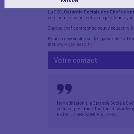
S’assurer, c’est se permettre de reconstruir
La GSC,
Garantie Sociale des Chefs d'en
sereinement sans mettre en péril leur foyer, 
Chaque chef d’entreprise peut y souscrire à
Pour en savoir plus sur les garanties, l’aff
site
www.gsc.asso.fr
.
Votre contact
Mon adhésion à la Garantie Sociale Chô
adéquat pour ma situation et aborder p
EAUX DE GRENOBLE ALPES.