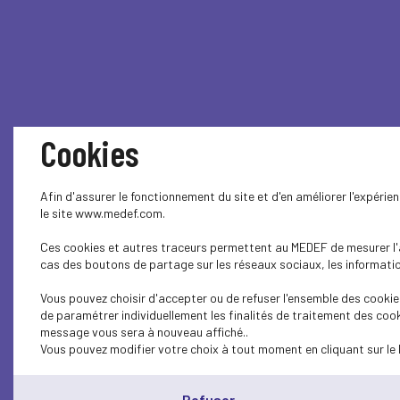
Cookies
Afin d'assurer le fonctionnement du site et d'en améliorer l'expéri
Assurance c
le site www.medef.com.
Ces cookies et autres traceurs permettent au MEDEF de mesurer l'au
cas des boutons de partage sur les réseaux sociaux, les information
Le MEDEF Isère défend égale
Vous pouvez choisir d'accepter ou de refuser l'ensemble des cookies
de paramétrer individuellement les finalités de traitement des cook
d’Entreprise".
message vous sera à nouveau affiché..
Vous pouvez modifier votre choix à tout moment en cliquant sur le 
Entrepreneurs, contrairement aux salariés,
vos proches en cas de perte involontaire d'
Refuser