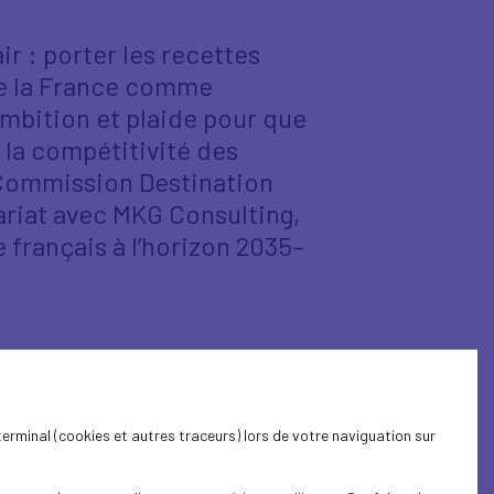
ir : porter les recettes
 de la France comme
mbition et plaide pour que
à la compétitivité des
la Commission Destination
ariat avec MKG Consulting,
 français à l’horizon 2035–
) avec points d’étapes bimensuels ;
 Umih, FNAM, EDV, Unimev, DSF etc.) entre
 décembre 2024 et octobre 2025.
terminal (cookies et autres traceurs) lors de votre naviguation sur