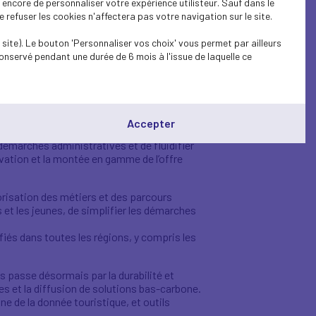
encore de personnaliser votre expérience utilisteur. Sauf dans le
refuser les cookies n'affectera pas votre navigation sur le site.
site). Le bouton 'Personnaliser vos choix' vous permet par ailleurs
onservé pendant une durée de 6 mois à l'issue de laquelle ce
Accepter
ourisme, avec une meilleure articulation
es démarches administratives et de fluidifier
ovation et la montée en gamme de l’offre
lorisation des métiers et des parcours
et les jeunes, de simplifier les démarches
ifiés dans toutes les régions, y compris les
s passe désormais par la durabilité et
les et la diffusion de solutions bas-carbone.
ne de la donnée touristique, et outils