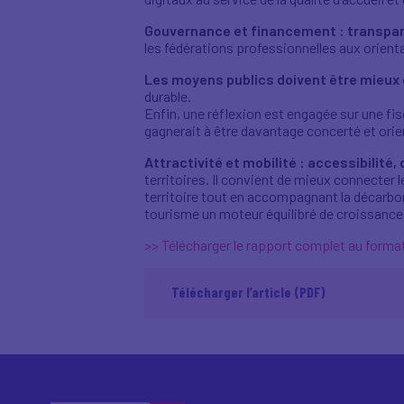
Gouvernance et financement : transparen
les fédérations professionnelles aux orienta
Les moyens publics doivent être mieux 
durable.
Enfin, une réflexion est engagée sur une fisc
gagnerait à être davantage concerté et ori
Attractivité et mobilité : accessibilité,
territoires. Il convient de mieux connecter l
territoire tout en accompagnant la décarbona
tourisme un moteur équilibré de croissance
>> Télécharger le rapport complet au form
Télécharger l’article (PDF)