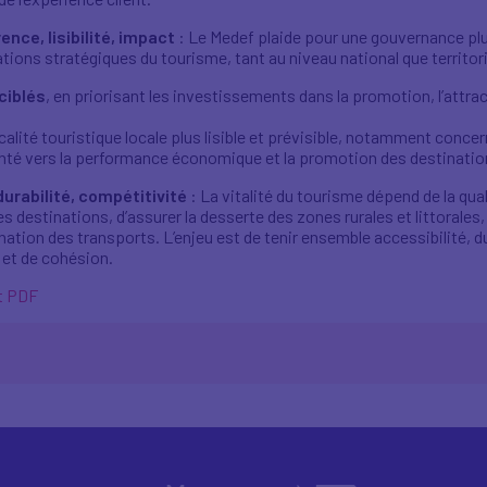
ce, lisibilité, impact
: Le Medef plaide pour une gouvernance plus
tions stratégiques du tourisme, tant au niveau national que territori
ciblés
, en priorisant les investissements dans la promotion, l’attra
alité touristique locale plus lisible et prévisible, notamment concern
enté vers la performance économique et la promotion des destinatio
 durabilité, compétitivité
: La vitalité du tourisme dépend de la qual
es destinations, d’assurer la desserte des zones rurales et littorales,
tion des transports. L’enjeu est de tenir ensemble accessibilité, dur
 et de cohésion.
at PDF