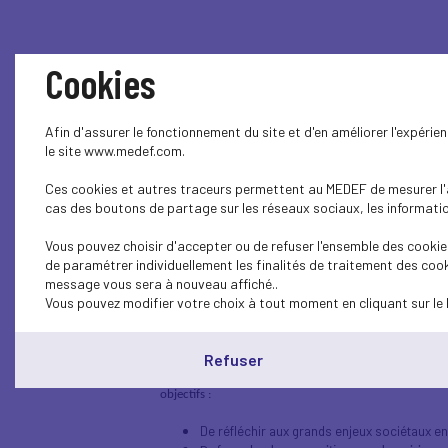
Cookies
Afin d'assurer le fonctionnement du site et d'en améliorer l'expéri
le site www.medef.com.
Ces cookies et autres traceurs permettent au MEDEF de mesurer l'au
cas des boutons de partage sur les réseaux sociaux, les information
COMEX 40
Vous pouvez choisir d'accepter ou de refuser l'ensemble des cookies
de paramétrer individuellement les finalités de traitement des cook
message vous sera à nouveau affiché..
Vous pouvez modifier votre choix à tout moment en cliquant sur le 
Le MEDEF a lancé en février 2019 le
COMEX 40
, organ
Refuser
Composé de 45 dirigeants de moins de 40 ans (23 
objectifs :
De réfléchir aux grands enjeux sociétaux en