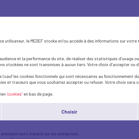
ence utilisateur, le MEDEF stocke et/ou accède à des informations sur votre 
dience et la performance du site, de réaliser des statistiques d'usage ou 
s stockées ne sont transmises à aucun tiers. Votre choix d'accepter ou de 
 (sauf les cookies fonctionnels qui sont nécessaires au fonctionnement du 
ies et traceurs que vous souhaitez accepter ou refuser. Votre choix sera c
lien
'cookies'
en bas de page.
e non-statutaire rattaché à la Présidence.
Choisir
femmes, 22 hommes)
issus des fédérations professionnelles, des MEDEF territoriaux e
 anticipant leurs impacts sur les entreprises,