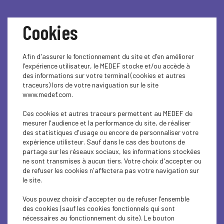
Cookies
Afin d'assurer le fonctionnement du site et d'en améliorer
l'expérience utilisateur, le MEDEF stocke et/ou accède à
des informations sur votre terminal (cookies et autres
traceurs) lors de votre naviguation sur le site
www.medef.com.
Guide juridique social :
Ces cookies et autres traceurs permettent au MEDEF de
Comprendre les règles
mesurer l'audience et la performance du site, de réaliser
des statistiques d'usage ou encore de personnaliser votre
d'acquisition des
expérience utilisteur. Sauf dans le cas des boutons de
partage sur les réseaux sociaux, les informations stockées
ne sont transmises à aucun tiers. Votre choix d'accepter ou
congés payés
de refuser les cookies n'affectera pas votre navigation sur
le site.
Vous pouvez choisir d'accepter ou de refuser l'ensemble
GUIDE JURIDIQUE SOCIAL : « Un an après la réforme issue
des cookies (sauf les cookies fonctionnels qui sont
de la loi du 22/04/2024 : Comprendre les règles
nécessaires au fonctionnement du site). Le bouton
d'acquisition des congés payés. »